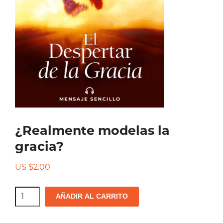
¿Realmente modelas la
gracia?
US $
2.00
¿Realmente
AÑADIR AL CARRITO
modelas