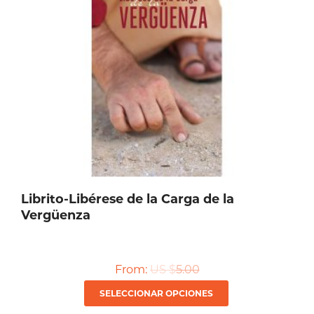
Librito-Libérese de la Carga de la
Vergüenza
From:
US $
5.00
Este
SELECCIONAR OPCIONES
producto