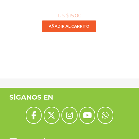
US $
15.00
AÑADIR AL CARRITO
SÍGANOS EN