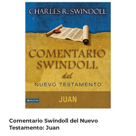
variantes.
Las
opciones
se
pueden
elegir
en
la
página
de
producto
Comentario Swindoll del Nuevo
Testamento: Juan