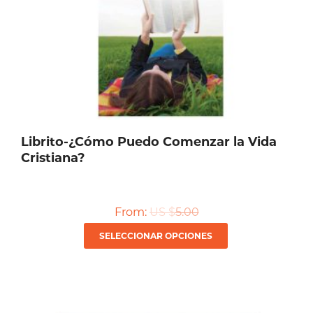
Librito-¿Cómo Puedo Comenzar la Vida
Cristiana?
From:
US $
5.00
Este
SELECCIONAR OPCIONES
producto
tiene
múltiples