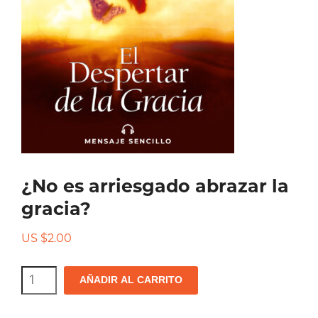
¿No es arriesgado abrazar la
gracia?
US $
2.00
¿No
AÑADIR AL CARRITO
es