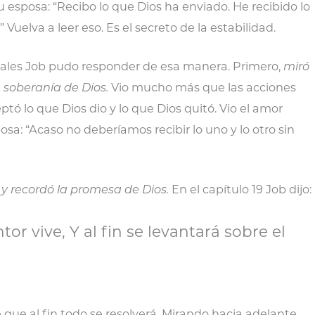
u esposa: “Recibo lo que Dios ha enviado. He recibido lo
 Vuelva a leer eso. Es el secreto de la estabilidad.
 cuales Job pudo responder de esa manera. Primero,
miró
a soberanía de Dios.
Vio mucho más que las acciones
eptó lo que Dios dio y lo que Dios quitó. Vio el amor
posa: “Acaso no deberíamos recibir lo uno y lo otro sin
y recordó la promesa de Dios.
En el capítulo 19 Job dijo:
or vive, Y al fin se levantará sobre el
que al fin todo se resolverá. Mirando hacia adelante,