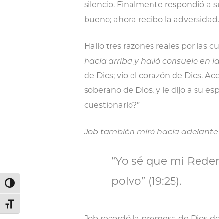
silencio. Finalmente respondió a s
bueno; ahora recibo la adversidad.”
Hallo tres razones reales por las
hacia arriba y halló consuelo en l
de Dios; vio el corazón de Dios. Ac
soberano de Dios, y le dijo a su es
cuestionarlo?”
Job también miró hacia adelante 
“Yo sé que mi Redent
polvo” (19:25).
Alternar alto contraste
Alternar tamaño de letra
Job recordó la promesa de Dios de 