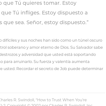
lo que Tú quieres tomar. Estoy
o que Tú infliges. Estoy dispuesto a
s que sea. Señor, estoy dispuesto.”
o difíciles y sus noches han sido como un túnel oscuro
ontrol soberano y amor eterno de Dios. Su Salvador sabe
 destrozos y adversidad que usted está soportando
o para arruinarlo. Su fuerza y valentía aumenta
e usted. Recordar el secreto de Job puede determinar
arles R. Swindoll, “How to Trust When You’re
1-2. Copyright © 2002 por Charles R. Swindoll, Inc.