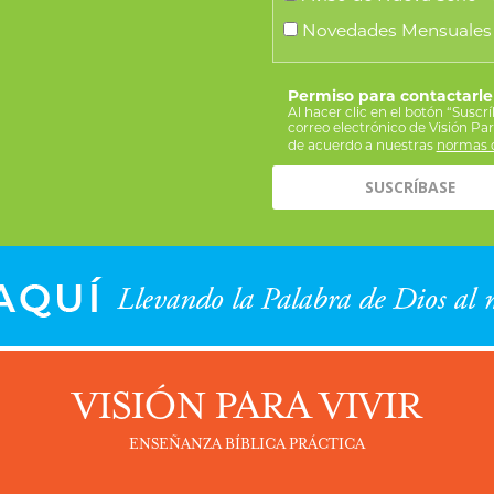
Novedades Mensuales
Permiso para contactarle
Al hacer clic en el botón “Suscr
correo electrónico de Visión Pa
de acuerdo a nuestras
normas d
VISIÓN PARA VIVIR
ENSEÑANZA BÍBLICA PRÁCTICA