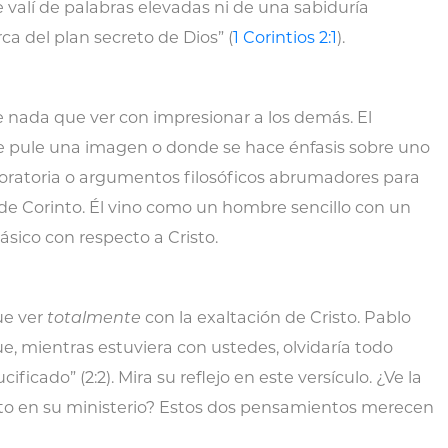
e valí de palabras elevadas ni de una sabiduría
a del plan secreto de Dios” (
1 Corintios 2:1
).
 nada que ver con impresionar a los demás. El
e pule una imagen o donde se hace énfasis sobre uno
oratoria o argumentos filosóficos abrumadores para
 de Corinto. Él vino como un hombre sencillo con un
ico con respecto a Cristo.
ue ver
totalmente
con la exaltación de Cristo. Pablo
e, mientras estuviera con ustedes, olvidaría todo
ificado” (2:2). Mira su reflejo en este versículo. ¿Ve la
isto en su ministerio? Estos dos pensamientos
merecen