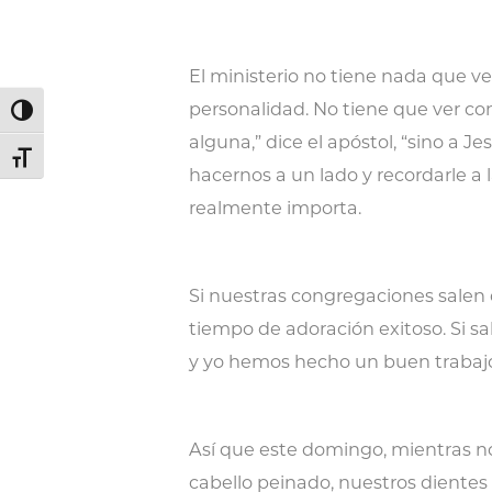
El ministerio no tiene nada que v
personalidad. No tiene que ver co
Alternar alto contraste
alguna,” dice el apóstol, “sino a 
Alternar tamaño de letra
hacernos a un lado y recordarle a l
realmente importa.
Si nuestras congregaciones salen 
tiempo de adoración exitoso. Si s
y yo hemos hecho un buen trabaj
Así que este domingo, mientras n
cabello peinado, nuestros diente