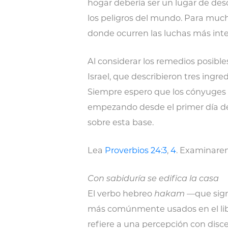
hogar debería ser un lugar de des
los peligros del mundo. Para much
donde ocurren las luchas más inte
Al considerar los remedios posible
Israel, que describieron tres ingr
Siempre espero que los cónyuges 
empezando desde el primer día de
sobre esta base.
Lea
Proverbios 24:3
,
4
. Examinare
Con sabiduría se edifica la casa
El verbo hebreo
hakam
—que signi
más comúnmente usados en el libro
refiere a una percepción con disce