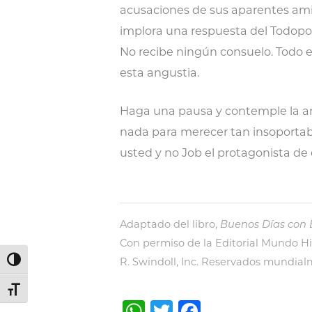
acusaciones de sus aparentes amig
implora una respuesta del Todopo
No recibe ningún consuelo. Todo e
esta angustia.
Haga una pausa y contemple la ang
nada para merecer tan insoportabl
usted y no Job el protagonista de 
Adaptado del libro,
Buenos Días con
Con permiso de la Editorial Mundo H
R. Swindoll, Inc. Reservados mundial
Alternar alto contraste
Alternar tamaño de letra
WhatsApp
Twitter
Facebook