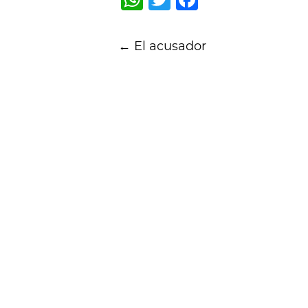
Post
←
El acusador
navigation