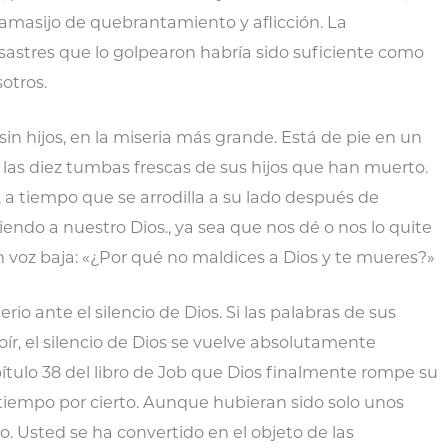
n amasijo de quebrantamiento y aflicción. La
astres que lo golpearon habría sido suficiente como
otros.
 sin hijos, en la miseria más grande. Está de pie en un
 a las diez tumbas frescas de sus hijos que han muerto.
a tiempo que se arrodilla a su lado después de
iendo a nuestro Dios., ya sea que nos dé o nos lo quite
 en voz baja: «¿Por qué no maldices a Dios y te mueres?»
rio ante el silencio de Dios. Si las palabras de sus
oír, el silencio de Dios se vuelve absolutamente
apítulo 38 del libro de Job que Dios finalmente rompe su
tiempo por cierto. Aunque hubieran sido solo unos
. Usted se ha convertido en el objeto de las