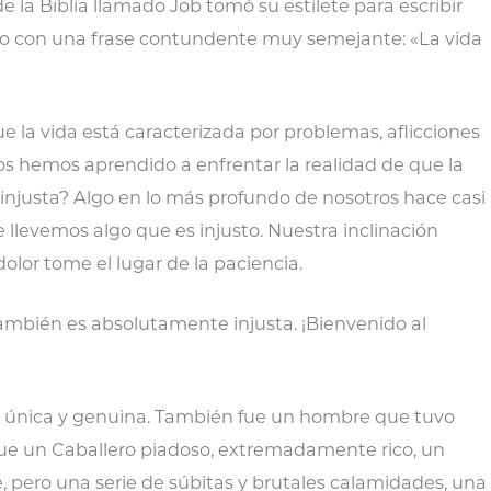
 de la Biblia llamado Job tomó su estilete para escribir
do con una frase contundente muy semejante: «La vida
 la vida está caracterizada por problemas, aflicciones
os hemos aprendido a enfrentar la realidad de que la
 injusta? Algo en lo más profundo de nosotros hace casi
 llevemos algo que es injusto. Nuestra inclinación
dolor tome el lugar de la paciencia.
también es absolutamente injusta. ¡Bienvenido al
 única y genuina. También fue un hombre que tuvo
ue un Caballero piadoso, extremadamente rico, un
 pero una serie de súbitas y brutales calamidades, una