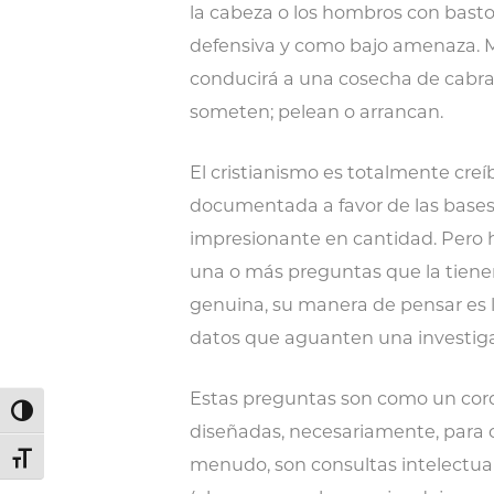
la cabeza o los hombros con baston
defensiva y como bajo amenaza. M
conducirá a una cosecha de cabra
someten; pelean o arrancan.
El cristianismo es totalmente creí
documentada a favor de las bases 
impresionante en cantidad. Pero 
una o más preguntas que la tiene
genuina, su manera de pensar es ló
datos que aguanten una investiga
Estas preguntas son como un cord
Alternar alto contraste
diseñadas, necesariamente, para cr
Alternar tamaño de letra
menudo, son consultas intelectual