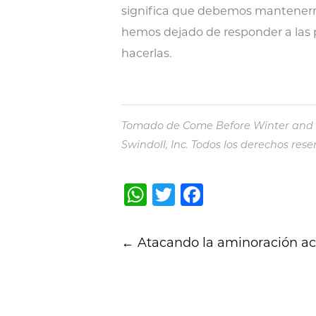
significa que debemos mantenernos
hemos dejado de responder a las
hacerlas.
Tomado de Come Before Winter and Sh
Swindoll, Inc. Todos los derechos r
WhatsApp
Twitter
Facebook
Post
←
Atacando la aminoración ac
navigation