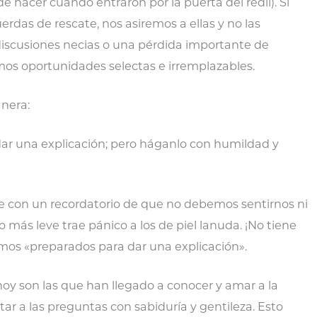
 hacer cuando entraron por la puerta del redil). Si
rdas de rescate, nos asiremos a ellas y no las
discusiones necias o una pérdida importante de
mos oportunidades selectas e irremplazables.
anera:
ar una explicación; pero háganlo con humildad y
e con un recordatorio de que no debemos sentirnos ni
 más leve trae pánico a los de piel lanuda. ¡No tiene
amos «preparados para dar una explicación».
 hoy son las que han llegado a conocer y amar a la
tar a las preguntas con sabiduría y gentileza. Esto