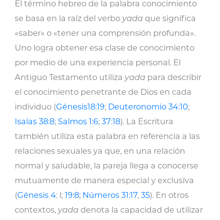
El término hebreo de la palabra conocimiento
se basa en la raíz del verbo
yada
que significa
«saber» o «tener una comprensión profunda».
Uno logra obtener esa clase de conocimiento
por medio de una experiencia personal. El
Antiguo Testamento utiliza
yada
para describir
el conocimiento penetrante de Dios en cada
individuo (
Génesis18:19
;
Deuteronomio 34:10
;
Isaías 38:8
;
Salmos 1:6
;
37:18
). La Escritura
también utiliza esta palabra en referencia a las
relaciones sexuales ya que, en una relación
normal y saludable, la pareja llega a conocerse
mutuamente de manera especial y exclusiva
(
Génesis 4
: l;
19:8
;
Números 31:17
,
35
). En otros
contextos,
yada
denota la capacidad de utilizar