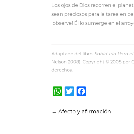
Los ojos de Dios recorren el plane
sean preciosos para la tarea en pa
¡observe! Él lo sumerge en el arro
Adaptado del libro,
Sabiduría Para e
Nelson 2008). Copyright © 2008 por C
derechos.
WhatsApp
Twitter
Facebook
Post
←
Afecto y afirmación
navigation