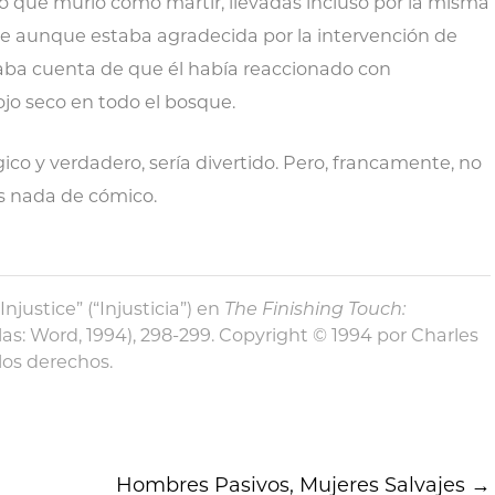
bo que murió como mártir, llevadas incluso por la misma
ue aunque estaba agradecida por la intervención de
 daba cuenta de que él había reaccionado con
ojo seco en todo el bosque.
gico y verdadero, sería divertido. Pero, francamente, no
es nada de cómico.
njustice” (“Injusticia”) en
The Finishing Touch:
las: Word, 1994), 298-299. Copyright © 1994 por Charles
los derechos.
Hombres Pasivos, Mujeres Salvajes
→