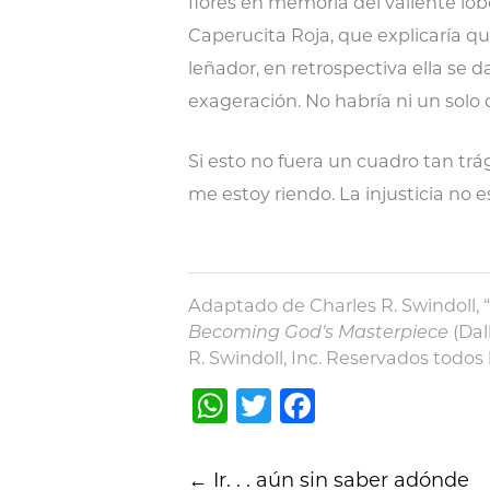
flores en memoria del valiente lo
Caperucita Roja, que explicaría q
leñador, en retrospectiva ella se
exageración. No habría ni un solo 
Si esto no fuera un cuadro tan trá
me estoy riendo. La injusticia no 
Adaptado de Charles R. Swindoll, “I
Becoming God’s Masterpiece
(Dal
R. Swindoll, Inc. Reservados todos 
WhatsApp
Twitter
Facebook
Post
←
Ir. . . aún sin saber adónde