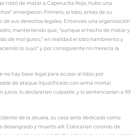
go trató de matar a Caperucita Roja, hubo una
echos” emergieron. Primero, al lobo, antes de su
do de sus derechos legales. Entonces una organización
 cuadro, manteniendo que, “aunque el hecho de matar y
ido de mal gusto,” en realidad el lobo hambriento y
iendo lo suyo” y por consiguiente no merecía la
ue no hay base legal para acusar al lobo; por
pable
de ataque injustificado con arma mortal.
n juicio, lo declararían culpable, y lo sentenciarían a 99
cidente de la abuela, su casa sería dedicada como
ía desangrado y muerto allí. Colocarían coronas de