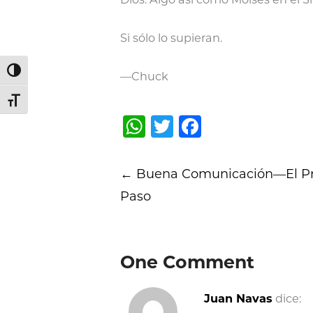
Si sólo lo supieran.
Alternar alto contraste
—Chuck
Alternar tamaño de letra
WhatsApp
Twitter
Facebook
Post
←
Buena Comunicación—El P
navigation
Paso
One Comment
Juan Navas
dice: