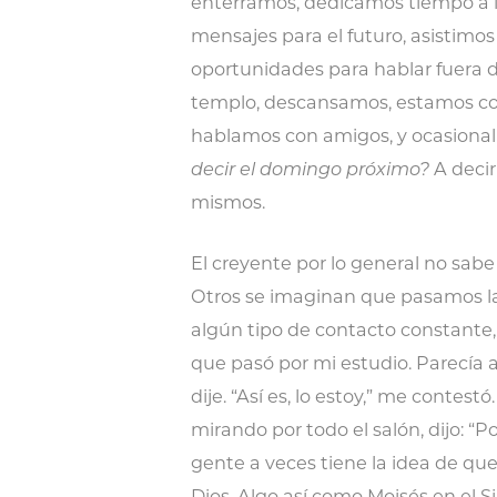
enterramos, dedicamos tiempo a l
mensajes para el futuro, asistimo
oportunidades para hablar fuera d
templo, descansamos, estamos co
hablamos con amigos, y ocasion
decir el domingo próximo?
A decir
mismos.
El creyente por lo general no sab
Otros se imaginan que pasamos la 
algún tipo de contacto constante,
que pasó por mi estudio. Parecía a
dije. “Así es, lo estoy,” me contestó
mirando por todo el salón, dijo: “P
gente a veces tiene la idea de q
Dios. Algo así como Moisés en el Si