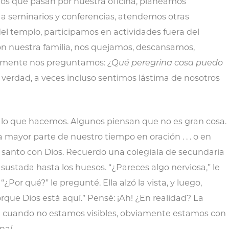
os que pasan por nuestra oficina, planeamos
s a seminarios y conferencias, atendemos otras
el templo, participamos en actividades fuera del
n nuestra familia, nos quejamos, descansamos,
almente nos preguntamos:
¿Qué peregrina cosa puedo
 verdad, a veces incluso sentimos lástima de nosotros
e lo que hacemos. Algunos piensan que no es gran cosa.
mayor parte de nuestro tiempo en oración . . . o en
 santo con Dios. Recuerdo una colegiala de secundaria
sustada hasta los huesos. “¿Pareces algo nerviosa,” le
. “¿Por qué?” le pregunté. Ella alzó la vista, y luego,
orque Dios está aquí.” Pensé: ¡Ah! ¿En realidad? La
ue cuando no estamos visibles, obviamente estamos con
naí.