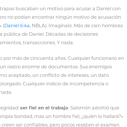
sátrapas buscaban un motivo para acusar a Daniel con
 pero no podían encontrar ningún motivo de acusación
 (
Daniel 6:4a
, NBLA). Imagínalo. Más de cien hombres
da pública de Daniel. Décadas de decisiones
amientos, transacciones. Y nada.
no por más de cincuenta años. Cualquier funcionario en
a un rastro enorme de documentos. Sus enemigos
no aceptado, un conflicto de intereses, un dato
 otorgado. Cualquier indicio de incompetencia o
nada.
tegridad:
ser fiel en el trabajo
. Salomón advirtió que
pia bondad, mas un hombre fiel, ¿quién lo hallará?»
s creen ser confiables, pero pocos resisten el examen.