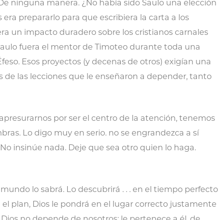
De ninguna manera. ¿No había sido Saulo una elección
s era prepararlo para que escribiera la carta a los
era un impacto duradero sobre los cristianos carnales
 Saulo fuera el mentor de Timoteo durante toda una
Éfeso. Esos proyectos (y decenas de otros) exigían una
vés de las lecciones que le enseñaron a depender, tanto
apresurarnos por ser el centro de la atención, tenemos
bras. Lo digo muy en serio. no se engrandezca a sí
 No insinúe nada. Deje que sea otro quien lo haga.
 mundo lo sabrá. Lo descubrirá . . . en el tiempo perfecto
 el plan, Dios le pondrá en el lugar correcto justamente
 Dios no depende de nosotros; le pertenece a él, de