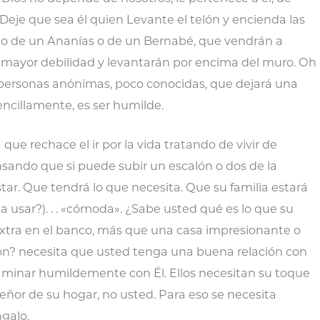
. Deje que sea él quien Levante el telón y encienda las
ano de un Ananías o de un Bernabé, que vendrán a
 mayor debilidad y levantarán por encima del muro. Oh
 personas anónimas, poco conocidas, que dejará una
encillamente, es ser humilde.
e rechace el ir por la vida tratando de vivir de
nsando que si puede subir un escalón o dos de la
star. Que tendrá lo que necesita. Que su familia estará
a usar?). . . «cómoda». ¿Sabe usted qué es lo que su
extra en el banco, más que una casa impresionante o
ión? necesita que usted tenga una buena relación con
caminar humildemente con Él. Ellos necesitan su toque
Señor de su hogar, no usted. Para eso se necesita
galo.