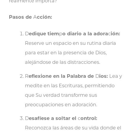
realmente importa?
Pasos de
A
cción:
D
edique tiem
p
o diario a la adora
c
ión:
Reserve un espacio en su rutina diaria
para estar en la presencia de Dios,
alejándose de las distracciones.
R
eflexione en la Palabra de
D
ios:
Lea y
medite en las Escrituras, permitiendo
que Su verdad transforme sus
preocupaciones en adoración.
D
esafíese a soltar el
c
ontrol:
Reconozca las áreas de su vida donde el