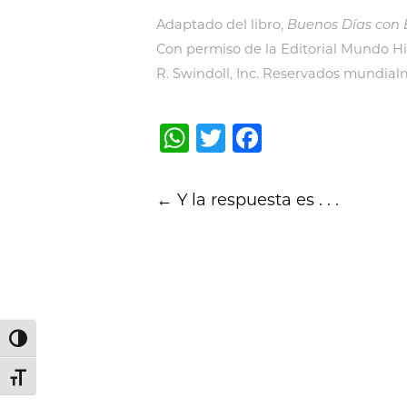
Adaptado del libro,
Buenos Días con
Con permiso de la Editorial Mundo H
R. Swindoll, Inc. Reservados mundial
WhatsApp
Twitter
Facebook
Post
←
Y la respuesta es . . .
navigation
Alternar alto contraste
Alternar tamaño de letra