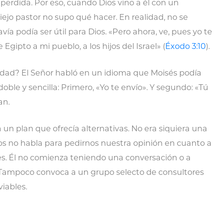
perdida. Por eso, cuando Dios vino a él con un
viejo pastor no supo qué hacer. En realidad, no se
ía podía ser útil para Dios. «Pero ahora, ve, pues yo te
Egipto a mi pueblo, a los hijos del Israel» (
Éxodo 3:10
).
verdad? El Señor habló en un idioma que Moisés podía
oble y sencilla: Primero, «Yo te envío». Y segundo: «Tú
an.
a un plan que ofrecía alternativas. No era siquiera una
ios no habla para pedirnos nuestra opinión en cuanto a
es. Él no comienza teniendo una conversación o a
Tampoco convoca a un grupo selecto de consultores
viables.