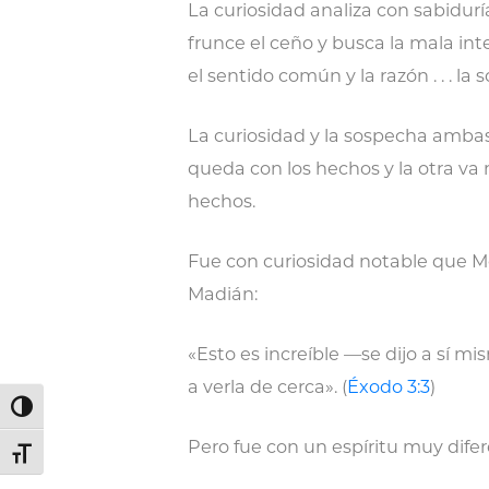
La curiosidad analiza con sabidurí
frunce el ceño y busca la mala inte
el sentido común y la razón . . . l
La curiosidad y la sospecha ambas
queda con los hechos y la otra va má
hechos.
Fue con curiosidad notable que Moi
Madián:
«Esto es increíble —se dijo a sí 
a verla de cerca». (
Éxodo 3:3
)
Alternar alto contraste
Pero fue con un espíritu muy difer
Alternar tamaño de letra