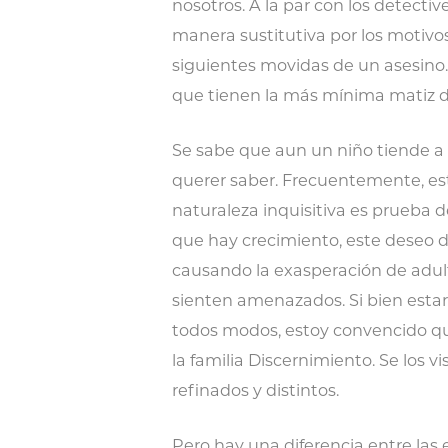
nosotros. A la par con los detectiv
manera sustitutiva por los motivos
siguientes movidas de un asesino. 
que tienen la más mínima matiz de
Se sabe que aun un niño tiende a
querer saber. Frecuentemente, esto
naturaleza inquisitiva es prueba
que hay crecimiento, este deseo d
causando la exasperación de adult
sienten amenazados. Si bien esta
todos modos, estoy convencido que
la familia Discernimiento. Se los 
refinados y distintos.
Pero hay una diferencia entre las