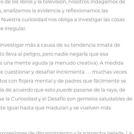
es de los libros y la televisión, nosotros indagamos de
, analizamos la evidencia y reflexionamos las
Nuestra curiosidad nos obliga a investigar las cosas
 irregular.
 investigar más a causa de su tendencia innata de
 lleva al peligro, pero nadie negaría que esa
 de una mente aguda (a menudo creativa). A medida
e cuestionar y desafiar incrementa . . . muchas veces
os con flojera mental y de padres que fácilmente se
ría de acuerdo que esto
puede
pasarse de la raya, de
 la Curiosidad y el Desafío son gemelos saludables de
viste igual hasta que maduran y se vuelven más
 expresiones de discernimiento y la sospecha pelada. La