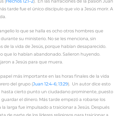
s (
Hechos 12:1–2
). En las narraciones de la pasión Juan
ás tarde fue el único discípulo que vio a Jesús morir. A
da.
 evangelio lo que se halla es ocho otros hombres que
 durante su ministerio. No se les menciona, sin
s de la vida de Jesús, porque habían desaparecido.
ado que lo habían abandonado. Salieron huyendo.
ejaron a Jesús para que muera.
l papel más importante en las horas finales de la vida
orero del grupo (
Juan 12:4–6
;
13:29
). Un autor dice esto
o hasta cierto punto un ciudadano prominente, puesto
e guardar el dinero. Más tarde empezó a robarse los
 a la larga fue impulsado a traicionar a Jesús. Después
a de parte de los líderes religiosos para traicionar a