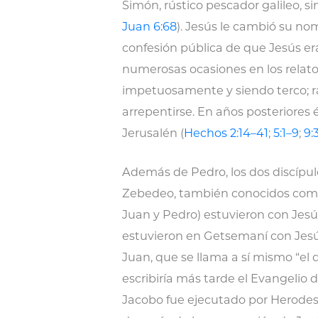
Simón, rústico pescador galileo, si
Juan 6:68
). Jesús le cambió su no
confesión pública de que Jesús era “
numerosas ocasiones en los relato
impetuosamente y siendo terco; r
arrepentirse. En años posteriores él
Jerusalén (
Hechos 2:14–41
;
5:1–9
;
9:
Además de Pedro, los dos discípul
Zebedeo, también conocidos como 
Juan y Pedro) estuvieron con Jesú
estuvieron en Getsemaní con Jesús
Juan, que se llama a sí mismo “el 
escribiría más tarde el Evangelio 
Jacobo fue ejecutado por Herodes 