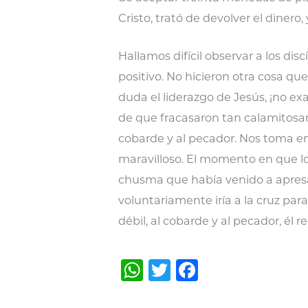
Cristo, trató de devolver el dinero, 
Hallamos difícil observar a los dis
positivo. No hicieron otra cosa que
duda el liderazgo de Jesús, ¡no 
de que fracasaron tan calamitosame
cobarde y al pecador. Nos toma en
maravilloso. El momento en que lo
chusma que había venido a apresarl
voluntariamente iría a la cruz par
débil, al cobarde y al pecador, él r
WhatsApp
Twitter
Facebook
Post