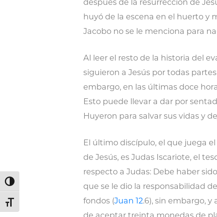
después de la resurrección de Jesú
huyó de la escena en el huerto y m
Jacobo no se le menciona para na
Al leer el resto de la historia del
siguieron a Jesús por todas partes
embargo, en las últimas doce hora
Esto puede llevar a dar por sent
Huyeron para salvar sus vidas y d
El último discípulo, el que juega e
de Jesús, es Judas Iscariote, el tes
respecto a Judas: Debe haber sid
Alternar alto contraste
que se le dio la responsabilidad d
fondos (
Juan 12
.6), sin embargo, y
Alternar tamaño de letra
de aceptar treinta monedas de plat