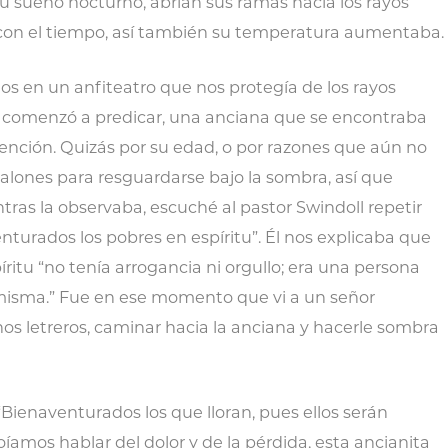
 sueño nocturno, abrían sus ramas hacia los rayos
a con el tiempo, así también su temperatura aumentaba.
os en un anfiteatro que nos protegía de los rayos
ll comenzó a predicar, una anciana que se encontraba
tención. Quizás por su edad, o por razones que aún no
calones para resguardarse bajo la sombra, así que
ntras la observaba, escuché al pastor Swindoll repetir
turados los pobres en espíritu”. Él nos explicaba que
itu “no tenía arrogancia ni orgullo; era una persona
misma.” Fue en ese momento que vi a un señor
nos letreros, caminar hacia la anciana y hacerle sombra
 “Bienaventurados los que lloran, pues ellos serán
 oíamos hablar del dolor y de la pérdida, esta ancianita