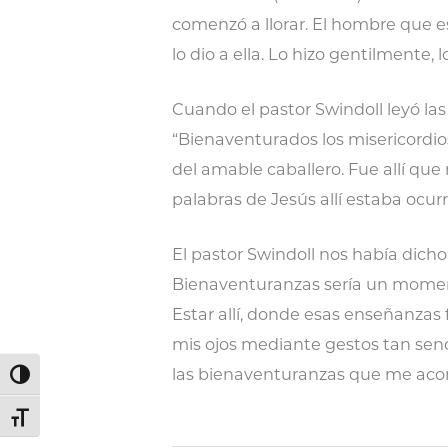
comenzó a llorar. El hombre que e
lo dio a ella. Lo hizo gentilmente, 
Cuando el pastor Swindoll leyó las
“Bienaventurados los misericordios
del amable caballero. Fue allí qu
palabras de Jesús allí estaba ocur
El pastor Swindoll nos había dich
Bienaventuranzas sería un moment
Estar allí, donde esas enseñanzas
mis ojos mediante gestos tan senci
las bienaventuranzas que me acom
Alternar alto contraste
Alternar tamaño de letra