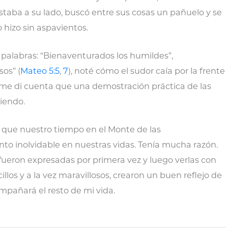
staba a su lado, buscó entre sus cosas un pañuelo y se
lo hizo sin aspavientos.
 palabras: “Bienaventurados los humildes”,
os” (
Mateo 5:5
,
7
), noté cómo el sudor caía por la frente
e me di cuenta que una demostración práctica de las
riendo.
o que nuestro tiempo en el Monte de las
o inolvidable en nuestras vidas. Tenía mucha razón.
 fueron expresadas por primera vez y luego verlas con
llos y a la vez maravillosos, crearon un buen reflejo de
pañará el resto de mi vida.