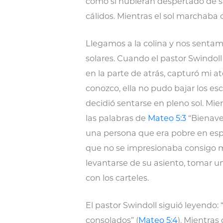
como si hubieran despertado de su
cálidos. Mientras el sol marchab
Llegamos a la colina y nos sentam
solares. Cuando el pastor Swindo
en la parte de atrás, capturó mi a
conozco, ella no pudo bajar los es
decidió sentarse en pleno sol. Mie
las palabras de
Mateo 5:3
“Bienaven
una persona que era pobre en espír
que no se impresionaba consigo 
levantarse de su asiento, tomar u
con los carteles.
El pastor Swindoll siguió leyendo:
consolados” (
Mateo 5:4
). Mientras