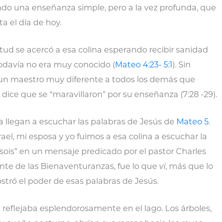
ndo una enseñanza simple, pero a la vez profunda, que
a el día de hoy.
tud se acercó a esa colina esperando recibir sanidad
odavía no era muy conocido (
Mateo 4:23- 5:1
). Sin
un maestro muy diferente a todos los demás que
dice que se “maravillaron” por su enseñanza (7:28 -29).
 llegan a escuchar las palabras de Jesús de
Mateo 5
.
rael, mi esposa y yo fuimos a esa colina a escuchar la
sois” en un mensaje predicado por el pastor Charles
onte de las Bienaventuranzas, fue lo que
vi
, más que lo
tró el poder de esas palabras de Jesús.
e reflejaba esplendorosamente en el lago. Los árboles,