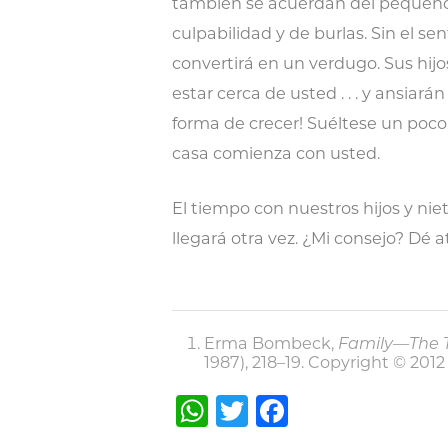
también se acuerdan del pequeño 
culpabilidad y de burlas. Sin el 
convertirá en un verdugo. Sus hijo
estar cerca de usted . . . y ansiar
forma de crecer! Suéltese un poco . 
casa comienza con usted.
El tiempo con nuestros hijos y nie
llegará otra vez. ¿Mi consejo? Dé aten
Erma Bombeck,
Family—The Ti
1987), 218–19. Copyright © 2012 
WhatsApp
Twitter
Facebook