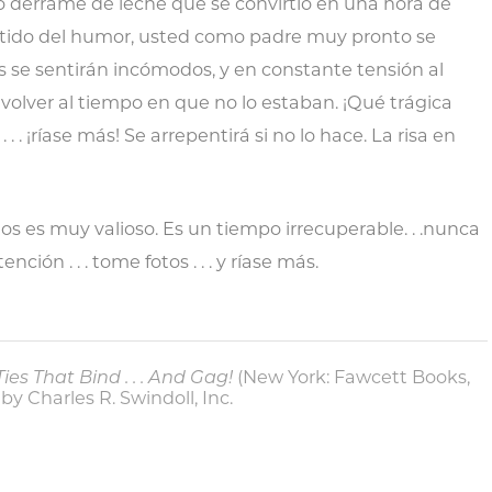
derrame de leche que se convirtió en una hora de
sentido del humor, usted como padre muy pronto se
s se sentirán incómodos, y en constante tensión al
án volver al tiempo en que no lo estaban. ¡Qué trágica
. . ¡ríase más! Se arrepentirá si no lo hace. La risa en
tos es muy valioso. Es un tiempo irrecuperable. . .nunca
ción . . . tome fotos . . . y ríase más.
es That Bind . . . And Gag!
(New York: Fawcett Books,
by Charles R. Swindoll, Inc.