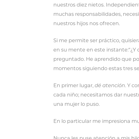
nuestros diez nietos. Independi
muchas responsabilidades, neces
nuestros hijos nos ofrecen.
Si me permite ser práctico, quisi
en su mente en este instante:“¿
preguntado. He aprendido que po
momentos siguiendo estas tres sen
En primer lugar,
dé atención
. Y c
cada niño; necesitamos dar nuest
una mujer lo puso.
En lo particular me impresiona m
Nunca les puse atención a mis hij