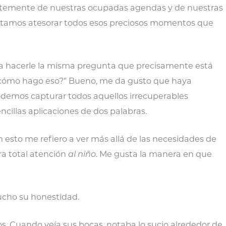
entemente de nuestras ocupadas agendas y de nuestras
itamos atesorar todos esos preciosos momentos que
era hacerle la misma pregunta que precisamente está
Y cómo hago eso?” Bueno, me da gusto que haya
demos capturar todos aquellos irrecuperables
cillas aplicaciones de dos palabras.
on esto me refiero a ver más allá de las necesidades de
ra total atención
al niño
. Me gusta la manera en que
ucho su honestidad.
os. Cuando veía sus bocas, notaba lo sucio alrededor de