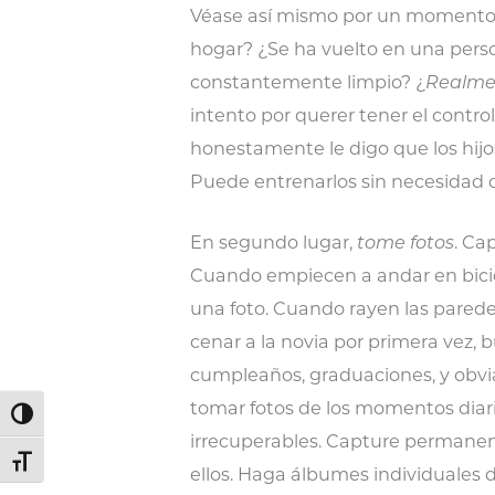
Véase así mismo por un momento.
hogar? ¿Se ha vuelto en una pers
constantemente limpio? ¿
Realme
intento por querer tener el contro
honestamente le digo que los hijos
Puede entrenarlos sin necesidad d
En segundo lugar,
tome fotos
. Ca
Cuando empiecen a andar en bicic
una foto. Cuando rayen las pared
cenar a la novia por primera vez,
cumpleaños, graduaciones, y obvi
tomar fotos de los momentos diario
Alternar alto contraste
irrecuperables. Capture perman
Alternar tamaño de letra
ellos. Haga álbumes individuales 