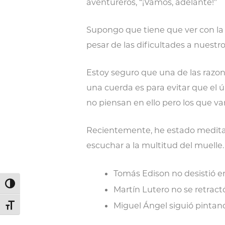
aventureros, “¡Vamos, adelante!”
Supongo que tiene que ver con la c
pesar de las dificultades a nuestro
Estoy seguro que una de las razon
una cuerda es para evitar que el ú
no piensan en ello pero los que van
Recientemente, he estado meditan
escuchar a la multitud del muelle. 
Tomás Edison no desistió en
Alternar alto contraste
Martín Lutero no se retract
Miguel Ángel siguió pintan
Alternar tamaño de letra