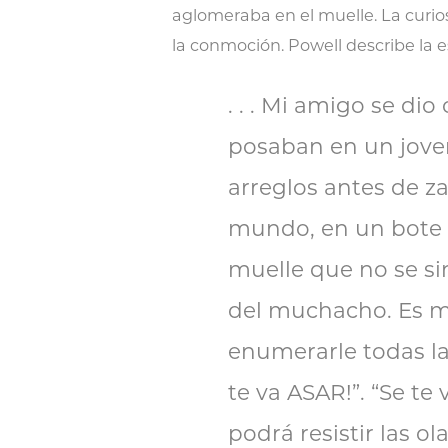
aglomeraba en el muelle. La curios
la conmoción. Powell describe la 
. . . Mi amigo se di
posaban en un jove
arreglos antes de za
mundo, en un bote 
muelle que no se sin
del muchacho. Es má
enumerarle todas las
te va ASAR!”. “Se te
podrá resistir las o