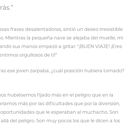
rás.”
s frases desalentadoras, sintió un deseo irresistible
. Mientras la pequeña nave se alejaba del muelle, mi
ntando sus manos empezó a gritar: “¡BUEN VIAJE! ¡Eres
entimos orgullosos de ti!”
tras ese joven zarpaba, ¿cuál posición hubiera tomado?
nos hubiésemos fijado más en el peligro que en la
íamos más por las dificultades que por la diversión,
s oportunidades que le esperaban al muchacho. Son
llá del peligro. Son muy pocos los que le dicen a los