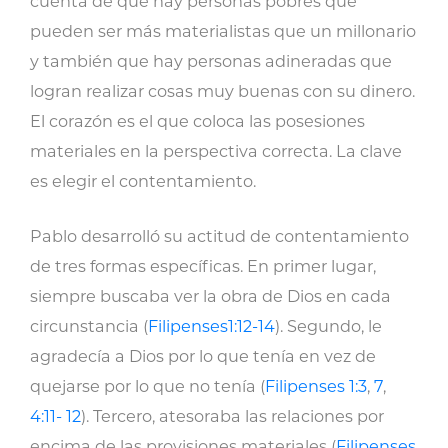
cuenta de que hay personas pobres que
pueden ser más materialistas que un millonario
y también que hay personas adineradas que
logran realizar cosas muy buenas con su dinero.
El corazón es el que coloca las posesiones
materiales en la perspectiva correcta. La clave
es elegir el contentamiento.
Pablo desarrolló su actitud de contentamiento
de tres formas específicas. En primer lugar,
siempre buscaba ver la obra de Dios en cada
circunstancia (
Filipenses1:12-14
). Segundo, le
agradecía a Dios por lo que tenía en vez de
quejarse por lo que no tenía (
Filipenses 1:3
,
7
,
4:11- 12
). Tercero, atesoraba las relaciones por
encima de las provisiones materiales (
Filipenses