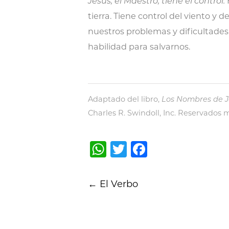
Jesús, el Maestro, tiene el control.
tierra. Tiene control del viento y 
nuestros problemas y dificultades
habilidad para salvarnos.
Adaptado del libro,
Los Nombres de J
Charles R. Swindoll, Inc. Reservados
WhatsApp
Twitter
Facebook
Post
←
El Verbo
navigation