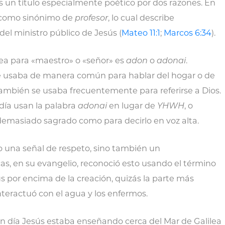
s un título especialmente poético por dos razones. En
 como sinónimo de
profesor
, lo cual describe
l ministro público de Jesús (
Mateo 11:1
;
Marcos 6:34
).
rea para «maestro» o «señor» es
adon
o
adonai
.
e usaba de manera común para hablar del hogar o de
 también se usaba frecuentemente para referirse a Dios.
 día usan la palabra
adonai
en lugar de
YHWH
, o
emasiado sagrado como para decirlo en voz alta.
o una señal de respeto, sino también un
cas, en su evangelio, reconoció esto usando el término
ús por encima de la creación, quizás la parte más
teractuó con el agua y los enfermos.
 día Jesús estaba enseñando cerca del Mar de Galilea