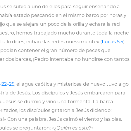
ús se subió a uno de ellos para seguir enseñando a
 había estado pescando en el mismo barco por horas y
o que se alejara un poco de la orilla y echara la red
Maestro, hemos trabajado mucho durante toda la noche
tú lo dices, echaré las redes nuevamente» (
Lucas 5:5
).
o podían contener el gran número de peces que
ar dos barcas, ¡Pedro intentaba no hundirse con tantos
:22–25
, el agua caótica y misteriosa de nuevo tuvo algo
tría de Jesús. Los discípulos y Jesús embarcaron para
o. Jesús se durmió y vino una tormenta. La barca
izados, los discípulos gritaron a Jesús diciendo:
» Con una palabra, Jesús calmó el viento y las olas.
ípulos se preguntaron:
«¿Quién es este?»