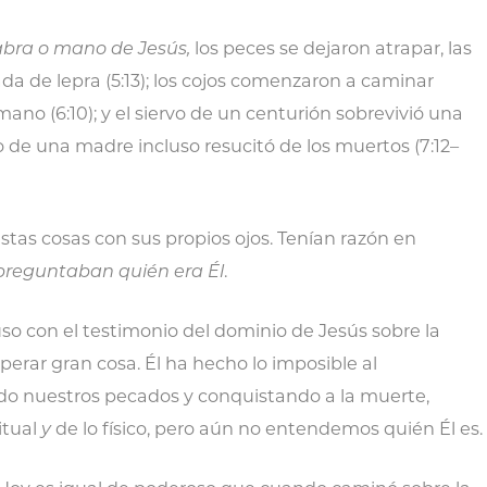
labra o mano de Jesús,
los peces se dejaron atrapar, las
ada de lepra (5:13); los cojos comenzaron a caminar
ano (6:10); y el siervo de un centurión sobrevivió una
jo de una madre incluso resucitó de los muertos (7:12–
estas cosas con sus propios ojos. Tenían razón en
 preguntaban
quién era Él
.
luso con el testimonio del dominio de Jesús sobre la
erar gran cosa. Él ha hecho lo imposible al
ndo nuestros pecados y conquistando a la muerte,
itual
y
de lo físico, pero aún no entendemos quién Él es.