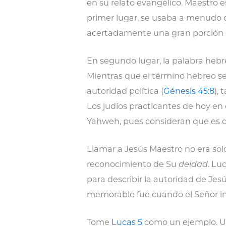
en su relato evangélico. Maestro e
primer lugar, se usaba a menudo
acertadamente una gran porción de
En segundo lugar, la palabra heb
Mientras que el término hebreo s
autoridad política (
Génesis 45:8
),
Los judíos practicantes de hoy en
Yahweh, pues consideran que es d
Llamar a Jesús Maestro no era sol
reconocimiento de Su
deidad
. Lu
para describir la autoridad de Jes
memorable fue cuando el Señor in
Tome
Lucas 5
como un ejemplo. Un