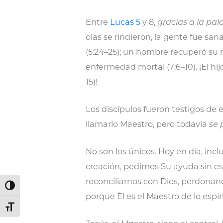
Entre
Lucas 5
y 8,
gracias a la pa
olas se rindieron, la gente fue san
(5:24–25); un hombre recuperó su m
enfermedad mortal (7:6–10). ¡El hi
15)!
Los discípulos fueron testigos de 
llamarlo Maestro, pero todavía
se
No son los únicos. Hoy en día, inc
creación, pedimos Su ayuda sin esp
reconciliarnos con Dios, perdona
Alternar alto contraste
porque Él es el Maestro de lo espir
Alternar tamaño de letra