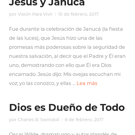
Jesús y Janucá
por
Visión Para Vivir
10 de febrero, 2017
Fue durante la celebración de Janucá (la fiesta
de las luces), que Jesús hizo una de las
promesas más poderosas sobre la seguridad de
nuestra salvación, al decir que el Padre y Él eran
uno, demostrando con ello que Él era Dios
encarnado. Jesús dijo: Mis ovejas escuchan mi
voz; yo las conozco, y ellas …
Lea más
Dios es Dueño de Todo
por
Charles R. Swindoll
8 de febrero, 2017
Oscar Wilde, dramaturgo y autor irlandés de