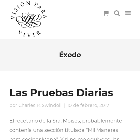
Éxodo
Las Pruebas Diarias
por
Charles R. Swindoll
10 de febrero, 2017
El recetario de la Sra. Moisés, probablemente
contenía una sección titulada “Mil Maneras
para cocinar Maná”. Y si no me equivoco, las