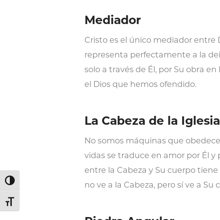
Mediador
Cristo es el único mediador entre
representa perfectamente a la dei
solo a través de Él, por Su obra 
el Dios que hemos ofendido.
La Cabeza de la Iglesia
No somos máquinas que obedecen p
vidas se traduce en amor por Él y
entre la Cabeza y Su cuerpo tiene 
Alternar alto contraste
no ve a la Cabeza, pero sí ve a Su 
Alternar tamaño de letra